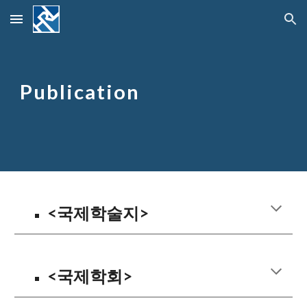
Skip to main content
Skip to navigation
Publication
<
국
제학술지
>
<
국
제학회
>