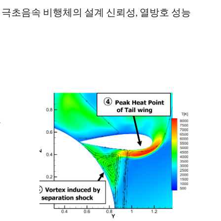
 극초음속 비행체의 설계 신뢰성, 열방호 성능