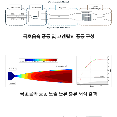
극초음속 풍동 및 고엔탈피 풍동 구성
극초음속 풍동 노즐 난류 층류 해석 결과